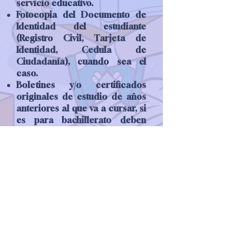
servicio educativo.
Fotocopia del Documento de
Identidad del estudiante
(Registro Civil, Tarjeta de
Identidad, Cedula de
Ciudadanía), cuando sea el
caso.
Boletines y/o certificados
originales de estudio de años
anteriores al que va a cursar, si
es para bachillerato deben
traer desde Grado Quinto,
traer el último boletín de notas
original del año cursado.
Fotocopia de las Cédulas de
Ciudadanía de los Padres de
Familia, acudientes o tutores.
4 fotos de 3 x 4 del estudiante
fondo azul.
Soporte de afiliación a salud