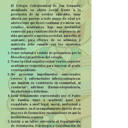
El Colegio Cofraternidad de San Fernando
atendiendo su objeto social frente a la
prestación de un servicio educativo, tiene
abierta sus puertas a todo menor de edad y/o
adolescente que desee continuar y/o iniciar sus
estudios académicos bajo una modalidad
comercial para construcción de un proyecto de
vida que aporte a nuestra sociedad, para ello el
aspirante, para efectos de su admisión y
matrícula debe cumplir con los siguientes
requisitos:
Tener voluntad y sentido de pertenencia por la
filosofía y las políticas del colegio.
Tener la edad exigida y contar con los soportes
académicos requeridos para ingresar al grado
correspondiente.
No presentar impedimentos emocionales
severos o enfermedades infectocontagiosas
que impidan su convivencia en comunidad, ni
conductas adictivas (farmacodependencia,
alcoholismo) o delictivas.
Estar debidamente representado por el Padre
de Familia, tutor o acudiente para ser
respaldado a nivel legal, moral, intelectual y
económico, en el acompañamiento directo de su
proceso de formación y en situaciones en que la
institución lo requiera.
Asistir a un taller- entrevista al Departamento
de Orientación, Psicología y Coordinación de