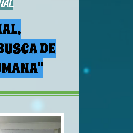
NAL
AL,
BUSCA DE
HUMANA"