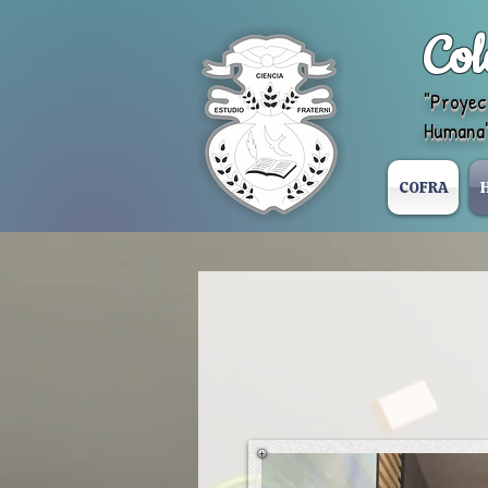
Col
"Proyec
Humana
COFRA