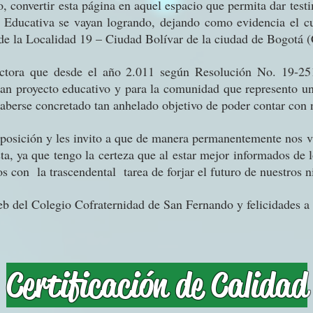
convertir esta página en aquel espacio que permita dar testi
n Educativa se vayan logrando, dejando como evidencia el c
de la Localidad 19 – Ciudad Bolívar de la ciudad de Bogotá 
tora que desde el año 2.011 según Resolución No. 19-251
gran proyecto educativo y para la comunidad que represento un
 haberse concretado tan anhelado objetivo de poder contar con
isposición y les invito a que de manera permanentemente nos v
sta, ya que tengo la certeza que al estar mejor informados de
s con la trascendental tarea de forjar el futuro de nuestros n
el Colegio Cofraternidad de San Fernando y felicidades a 
Certificación de Calidad