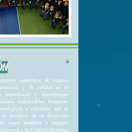
ÓN
ernando contribuye de manera
ertinente y de calidad en la
 experiencia y aprendizajes
adanos responsables, honestos,
ecnológicas y culturales que le
en beneficio de su desarrollo
 Que como hombres y mujeres
xcelencia y la Calidad Humana,