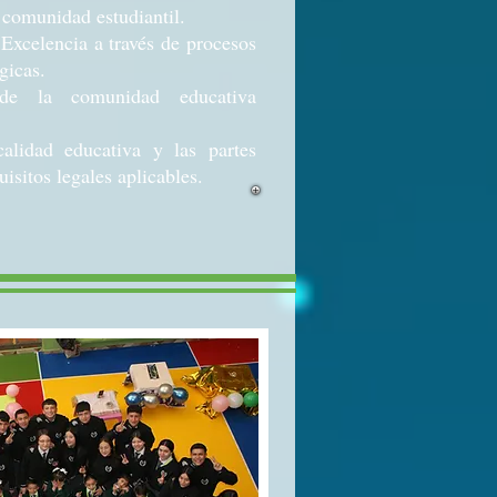
a comunidad estudiantil.
Excelencia a través de procesos
gicas.
de la comunidad educativa
calidad educativa y las partes
isitos legales aplicables.