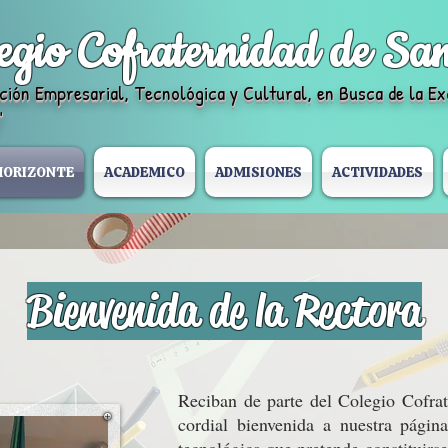
egio Cofraternidad de Sa
ción Empresarial, Tecnológica y Cultural, en Busca de la Ex
"
HORIZONTE
ACADEMICO
ADMISIONES
ACTIVIDADES
Bienvenida de la Rectora
Reciban de parte del Colegio Cofra
cordial bienvenida a nuestra págin