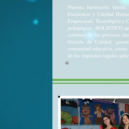
Nuestra Institución brinda
Excelencia y Calidad Huma
Empresarial, Tecnológica y C
pedagógico HOLISTICO que 
continuo de los procesos ins
Gestión de Calidad, garant
comunidad educativa, partes 
de los requisitos legales apli