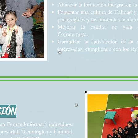
Afianzar la formación integral en l
Fomentar una cultura de Calidad y 
pedagógicos y herramientas tecnoló
Mejorar la calidad de vida 
Cofraternista.
Garantizar la satisfacción de la 
interesadas, cumpliendo con los requ
SIÓN
San Fernando formará individuos
resarial, Tecnológica y Cultural