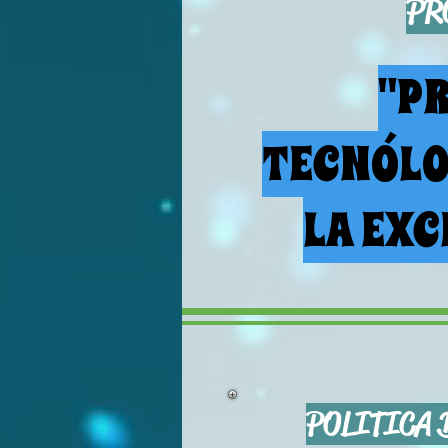
PR
"P
TECNÓLO
LA EXC
POLITICA 