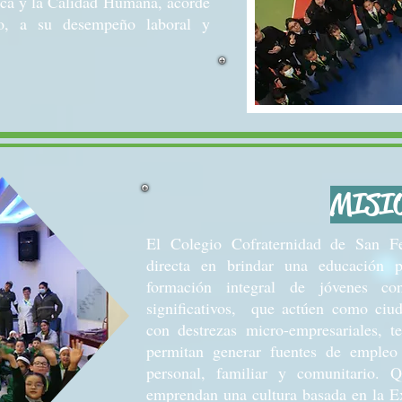
tica y la Calidad Humana, acorde
to, a su desempeño laboral y
MISI
El Colegio Cofraternidad de San F
directa en brindar una educación p
formación integral de jóvenes con
significativos, que actúen como ciud
con destrezas micro-empresariales, t
permitan generar fuentes de empleo 
personal, familiar y comunitario.
emprendan una cultura basada en la E