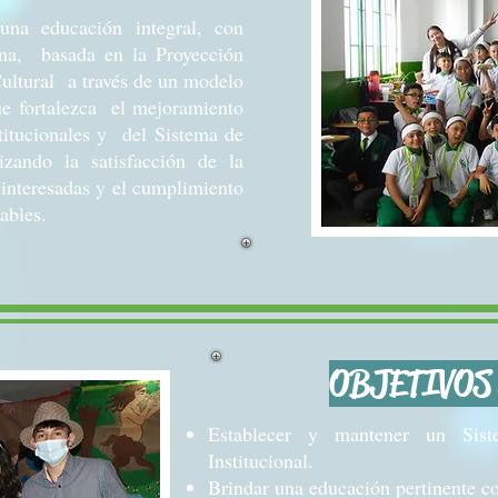
 una educación integral, con
na, basada en la Proyección
ultural a través de un modelo
fortalezca el mejoramiento
titucionales y del Sistema de
izando la satisfacción de la
interesadas y el cumplimiento
cables.
OBJETIVOS
Establecer y mantener un Sis
Institucional.
Brindar una educación pertinente 