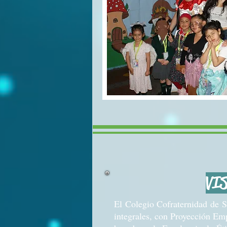
VI
El Colegio Cofraternidad de 
integrales, con Proyección Emp