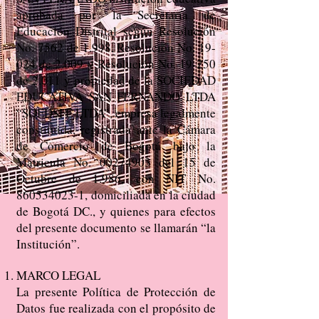
aprobada por la Secretaría de
Educación Distrital según Resolución
No. 7562 de 1.998, Resolución No. 19-
024 de 2.009 y Resolución No. 19-250
de 2.011 y propiedad de la SOCIEDAD
EDUCATIVA SAN FERNANDO LTDA
“SOEDSFE LTDA”, empresa legalmente
constituida, registrada ante la Cámara
de Comercio de Bogotá bajo la
Matricula No.
00274903
del 15 de
Octubre de 1.986, con NIT No.
860534023-1
, domiciliada en la ciudad
de Bogotá DC., y quienes para efectos
del presente documento se llamarán “la
Institución”.
MARCO LEGAL
La presente Política de Protección de
Datos fue realizada con el propósito de