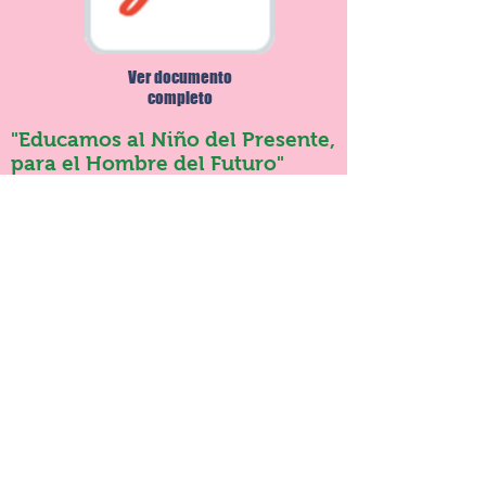
Ver documento
completo
"Educamos al Niño del Presente,
para el Hombre del Futuro"
Desea Contactarnos:
Tels:
7653947 - 7659369
Móviles:
3173601117
-
3168290202
Email:
soedsfe@gmail.com
colegio_cofra2005@hotmail.com
Nuestra Ubicación:
SEDE A:
Carrera 19B Bis No. 60B
27 Sur